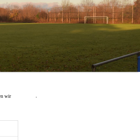
.
en wir