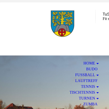
TuS
Fit 
HOME
BUDO
FUSSBALL
LAUFTREFF
TENNIS
TISCHTENNIS
TURNEN
ZUMBA